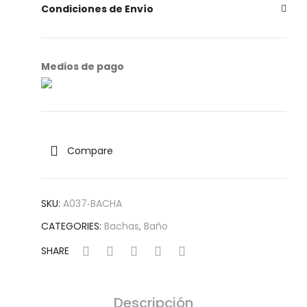
a
46,
Condiciones de Envío
5 –
Por
cel
Medios de pago
ami
ka
Compare
SKU:
A037‐BACHA
CATEGORIES:
Bachas
,
Baño
SHARE
Descripción