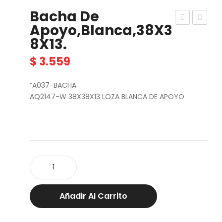
Bacha De
Apoyo,blanca,38X3
ach
ach
8X13.
a
a
Lav
De
$
3.559
ato
Loz
“A037-BACHA
rio
a
AQ2147-W 38X38X13 LOZA BLANCA DE APOYO
De
De
Ap
Ap
oya
oyo
r
Bla
52X
nca
Bacha
43X
Brill
De
15.5
o
Apoyo,blanca,38X38X13.
cantidad
Añadir Al Carrito
Aq
46,
uali
5X