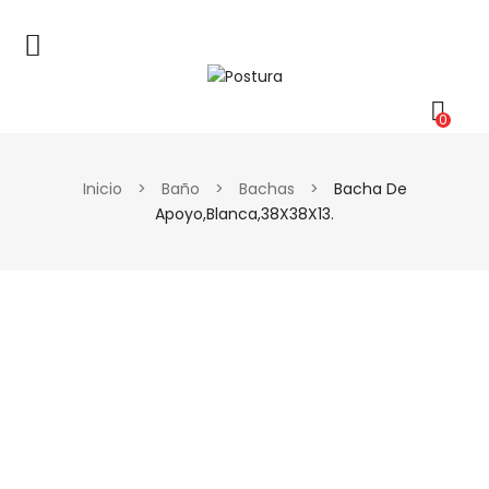
0
Inicio
>
Baño
>
Bachas
>
Bacha De
Apoyo,blanca,38X38X13.